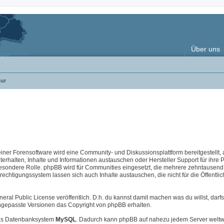
Über uns
ur
 einer Forensoftware wird eine Community- und Diskussionsplattform bereitgestellt, 
halten, Inhalte und Informationen austauschen oder Hersteller Support für ihre 
esondere Rolle. phpBB wird für Communities eingesetzt, die mehrere zehntausend 
chtigungssystem lassen sich auch Inhalte austauschen, die nicht für die Öffentlic
neral Public License veröffentlich. D.h. du kannst damit machen was du willst, darfs
i angepasste Versionen das Copyright von phpBB erhalten.
s Datenbanksystem
MySQL
. Dadurch kann phpBB auf nahezu jedem Server weltw