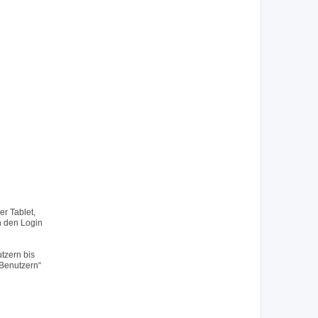
r Tablet,
h den Login
tzern bis
 Benutzern“