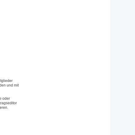
tglieder
rden und mit
e oder
tragseditor
eren.