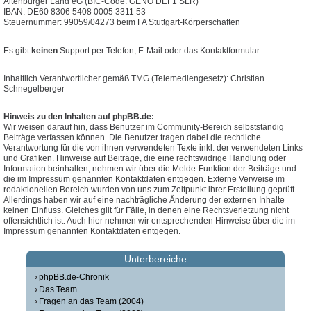
Altenburger Land eG (BIC-Code: GENO DEF1 SLR)
IBAN: DE60 8306 5408 0005 3311 53
Steuernummer: 99059/04273 beim FA Stuttgart-Körperschaften
Es gibt
keinen
Support per Telefon, E-Mail oder das Kontaktformular.
Inhaltlich Verantwortlicher gemäß TMG (Telemediengesetz): Christian
Schnegelberger
Hinweis zu den Inhalten auf phpBB.de:
Wir weisen darauf hin, dass Benutzer im Community-Bereich selbstständig
Beiträge verfassen können. Die Benutzer tragen dabei die rechtliche
Verantwortung für die von ihnen verwendeten Texte inkl. der verwendeten Links
und Grafiken. Hinweise auf Beiträge, die eine rechtswidrige Handlung oder
Information beinhalten, nehmen wir über die Melde-Funktion der Beiträge und
die im Impressum genannten Kontaktdaten entgegen. Externe Verweise im
redaktionellen Bereich wurden von uns zum Zeitpunkt ihrer Erstellung geprüft.
Allerdings haben wir auf eine nachträgliche Änderung der externen Inhalte
keinen Einfluss. Gleiches gilt für Fälle, in denen eine Rechtsverletzung nicht
offensichtlich ist. Auch hier nehmen wir entsprechenden Hinweise über die im
Impressum genannten Kontaktdaten entgegen.
Unterbereiche
phpBB.de-Chronik
Das Team
Fragen an das Team (2004)