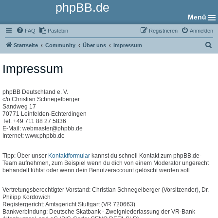
phpBB.de
Menü
FAQ
Pastebin
Registrieren
Anmelden
S
Startseite
Community
Über uns
Impressum
u
Impressum
c
h
e
phpBB Deutschland e. V.
c/o Christian Schnegelberger
Sandweg 17
70771 Leinfelden-Echterdingen
Tel. +49 711 88 27 5836
E-Mail: webmaster@phpbb.de
Internet: www.phpbb.de
Tipp: Über unser
Kontaktformular
kannst du schnell Kontakt zum phpBB.de-
Team aufnehmen, zum Beispiel wenn du dich von einem Moderator ungerecht
behandelt fühlst oder wenn dein Benutzeraccount gelöscht werden soll.
Vertretungsberechtigter Vorstand: Christian Schnegelberger (Vorsitzender), Dr.
Philipp Kordowich
Registergericht: Amtsgericht Stuttgart (VR 720663)
Bankverbindung: Deutsche Skatbank - Zweigniederlassung der VR-Bank