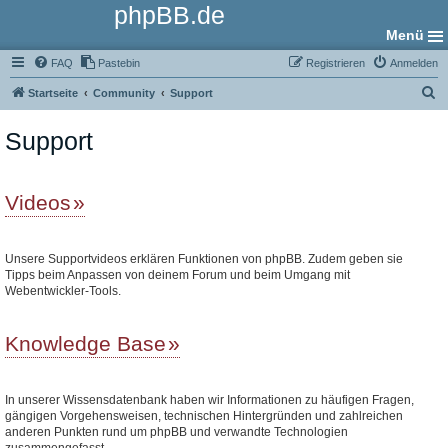
phpBB.de
Menü
FAQ
Pastebin
Registrieren
Anmelden
S
Startseite
Community
Support
u
Support
c
h
e
Videos
Unsere Supportvideos erklären Funktionen von phpBB. Zudem geben sie
Tipps beim Anpassen von deinem Forum und beim Umgang mit
Webentwickler-Tools.
Knowledge Base
In unserer Wissensdatenbank haben wir Informationen zu häufigen Fragen,
gängigen Vorgehensweisen, technischen Hintergründen und zahlreichen
anderen Punkten rund um phpBB und verwandte Technologien
zusammengefasst.