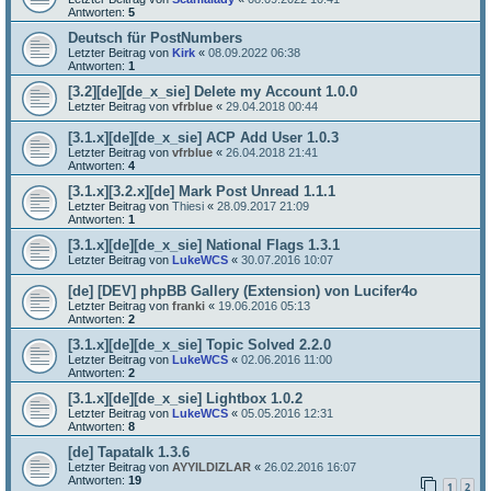
Antworten:
5
Deutsch für PostNumbers
Letzter Beitrag von
Kirk
«
08.09.2022 06:38
Antworten:
1
[3.2][de][de_x_sie] Delete my Account 1.0.0
Letzter Beitrag von
vfrblue
«
29.04.2018 00:44
[3.1.x][de][de_x_sie] ACP Add User 1.0.3
Letzter Beitrag von
vfrblue
«
26.04.2018 21:41
Antworten:
4
[3.1.x][3.2.x][de] Mark Post Unread 1.1.1
Letzter Beitrag von
Thiesi
«
28.09.2017 21:09
Antworten:
1
[3.1.x][de][de_x_sie] National Flags 1.3.1
Letzter Beitrag von
LukeWCS
«
30.07.2016 10:07
[de] [DEV] phpBB Gallery (Extension) von Lucifer4o
Letzter Beitrag von
franki
«
19.06.2016 05:13
Antworten:
2
[3.1.x][de][de_x_sie] Topic Solved 2.2.0
Letzter Beitrag von
LukeWCS
«
02.06.2016 11:00
Antworten:
2
[3.1.x][de][de_x_sie] Lightbox 1.0.2
Letzter Beitrag von
LukeWCS
«
05.05.2016 12:31
Antworten:
8
[de] Tapatalk 1.3.6
Letzter Beitrag von
AYYILDIZLAR
«
26.02.2016 16:07
Antworten:
19
1
2