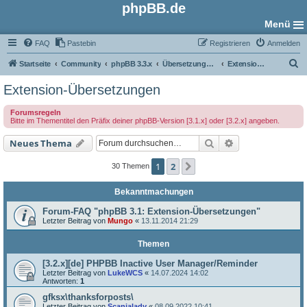
phpBB.de
Menü
FAQ
Pastebin
Registrieren
Anmelden
S
Startseite
Community
phpBB 3.3.x
Übersetzungs-Foren
Extension-Übersetzungen
u
Extension-Übersetzungen
c
Forumsregeln
h
Bitte im Thementitel den Präfix deiner phpBB-Version [3.1.x] oder [3.2.x] angeben.
e
Suche
Erweiterte Such
Neues Thema
1
2
Nächste
30 Themen
Bekanntmachungen
Forum-FAQ "phpBB 3.1: Extension-Übersetzungen"
Letzter Beitrag von
Mungo
«
13.11.2014 21:29
Themen
[3.2.x][de] PHPBB Inactive User Manager/Reminder
Letzter Beitrag von
LukeWCS
«
14.07.2024 14:02
Antworten:
1
gfksx\thanksforposts\
Letzter Beitrag von
Scanialady
«
08.09.2022 10:41