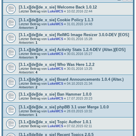
[3.1.x][de][de_x_sie] Welcome Back 1.0.12
Letzter Beitrag von
LukeWCS
«
10.02.2016 22:44
[3.1.x][de][de_x_sie] Cookie Policy 1.1.3
Letzter Beitrag von
LukeWCS
«
31.01.2016 14:48
Antworten:
2
[3.1.x][de][de_x_sie] ReIMG Image Resizer 3.0.0-DEV [EOS]
Letzter Beitrag von
LukeWCS
«
30.01.2016 15:28
Antworten:
1
[3.1.x][de][de_x_sie] Activity Stats 1.2.4-DEV (Alter.)[EOS]
Letzter Beitrag von
LukeWCS
«
30.01.2016 15:27
Antworten:
9
[3.1.x][de][de_x_sie] Who Was Here 1.2.2
Letzter Beitrag von
LukeWCS
«
30.01.2016 13:25
Antworten:
4
[3.1.x][de][de_x_sie] Board Announcements 1.0.4 (Alter.)
Letzter Beitrag von
LukeWCS
«
04.10.2015 21:34
Antworten:
2
[3.1.x][de][de_x_sie] Ban Hammer 1.0.0
Letzter Beitrag von
LukeWCS
«
17.07.2015 20:23
[3.1.x][de][de_x_sie] phpBB 3.1 user Merge 1.0.0
Letzter Beitrag von
LukeWCS
«
28.03.2015 10:32
Antworten:
1
[3.1.x][de][de_x_sie] Topic Author 1.0.1
Letzter Beitrag von
LukeWCS
«
07.02.2015 02:11
[3.1.x][de][de_x_sie] Recent Topics 2.0.5