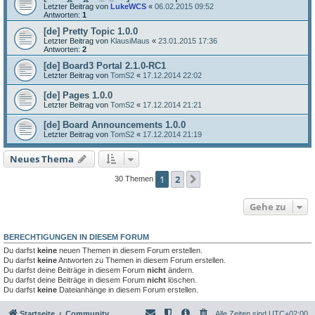
Letzter Beitrag von
LukeWCS
«
06.02.2015 09:52
Antworten:
1
[de] Pretty Topic 1.0.0
Letzter Beitrag von
KlausiMaus
«
23.01.2015 17:36
Antworten:
2
[de] Board3 Portal 2.1.0-RC1
Letzter Beitrag von
TomS2
«
17.12.2014 22:02
[de] Pages 1.0.0
Letzter Beitrag von
TomS2
«
17.12.2014 21:21
[de] Board Announcements 1.0.0
Letzter Beitrag von
TomS2
«
17.12.2014 21:19
Neues Thema
1
2
Nächste
30 Themen
Gehe zu
BERECHTIGUNGEN IN DIESEM FORUM
Du darfst
keine
neuen Themen in diesem Forum erstellen.
Du darfst
keine
Antworten zu Themen in diesem Forum erstellen.
Du darfst deine Beiträge in diesem Forum
nicht
ändern.
Du darfst deine Beiträge in diesem Forum
nicht
löschen.
Du darfst
keine
Dateianhänge in diesem Forum erstellen.
Startseite
Community
Alle Zeiten sind
UTC+02:00