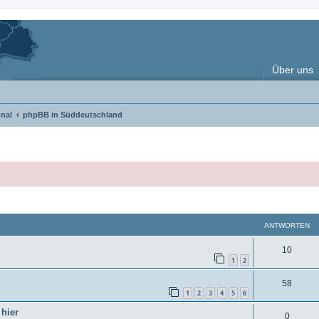
Über uns
nal
phpBB in Süddeutschland
weiterte Suche
ANTWORTEN
A
10
1
2
n
A
58
t
1
2
3
4
5
6
n
w
hier
A
0