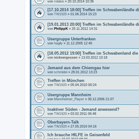
von
rolaloe
»
20.10.2014 10:36
[17.10.2014 18:00] Treffen im Schwabenländle di
von
TW1920
»
01.06.2014 15:23
[19.01.2013 20:00] Treffen im Schwabenländle di
von
PhilippK
»
25.11.2012 14:31
Usergruppe Unterfranken
von
hagily
»
11.12.2005 12:40
[18.05.2012 19:00] Treffen im Schwabenland die
von
nickvergessen
»
13.03.2012 10:18
Jemand aus dem Chiemgau hier
von
schmidei
»
28.01.2012 13:23
Treffen in München
von
TW1920
»
05.04.2010 00:24
Usergruppe Mannheim
von
Mannheimer_Player
»
30.12.2006 21:07
Inaktiver Süden - Jemand anwesend?
von
TW1920
»
03.02.2011 06:48
Oberbayern-Talk
von
TW1920
»
27.05.2010 04:16
Ich brauche HILFE in Geisenfeld