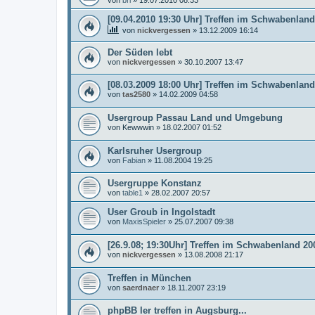
von
bri
»
19.07.2010 08:33
[09.04.2010 19:30 Uhr] Treffen im Schwabenland
von
nickvergessen
»
13.12.2009 16:14
Der Süden lebt
von
nickvergessen
»
30.10.2007 13:47
[08.03.2009 18:00 Uhr] Treffen im Schwabenland
von
tas2580
»
14.02.2009 04:58
Usergroup Passau Land und Umgebung
von
Kewwwin
»
18.02.2007 01:52
Karlsruher Usergroup
von
Fabian
»
11.08.2004 19:25
Usergruppe Konstanz
von
table1
»
28.02.2007 20:57
User Groub in Ingolstadt
von
MaxisSpieler
»
25.07.2007 09:38
[26.9.08; 19:30Uhr] Treffen im Schwabenland 200
von
nickvergessen
»
13.08.2008 21:17
Treffen in München
von
saerdnaer
»
18.11.2007 23:19
phpBB ler treffen in Augsburg...