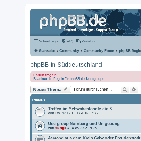
Schnellzugriff
FAQ
Pastebin
Startseite
Community
Community-Foren
phpBB Regio
phpBB in Süddeutschland
Forumsregeln
Beachtet die Regeln für phpBB.de-Usergroups
Suche
Er
Neues Thema
THEMEN
Treffen im Schwabenländle die 8.
von
TW1920
»
11.03.2016 17:36
Usergroup Nürnberg und Umgebung
von
Mungo
»
10.08.2003 14:28
Jemand aus dem Kreis Calw oder Freudenstadt 