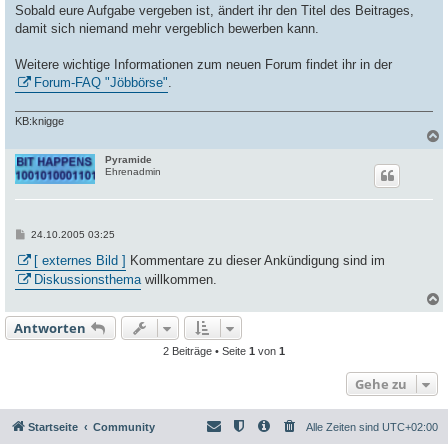
Sobald eure Aufgabe vergeben ist, ändert ihr den Titel des Beitrages,
damit sich niemand mehr vergeblich bewerben kann.
Weitere wichtige Informationen zum neuen Forum findet ihr in der
Forum-FAQ "Jöbbörse"
.
KB:knigge
Pyramide
c
Ehrenadmin
B
24.10.2005 03:25
e
i
[ externes Bild ]
Kommentare zu dieser Ankündigung sind im
t
Diskussionsthema
willkommen.
r
a
g
Antworten
c
2 Beiträge • Seite
1
von
1
Gehe zu
Startseite
Community
Alle Zeiten sind
UTC+02:00