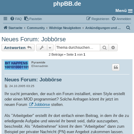
phpBB.de
Menü
FAQ
Pastebin
Registrieren
Anmelden
S
Startseite
Community
Wichtige Neuigkeiten
Ankündigungen und Neuigkeiten
u
Neues Forum: Jobbörse
c
Suche
Erweiter
Antworten
h
2 Beiträge • Seite
1
von
1
e
Pyramide
Ehrenadmin
Neues Forum: Jobbörse
B
24.10.2005 03:25
e
i
Ihr sucht jemanden, der euch ein Forum installiert, einen Style erstellt
t
oder einen MOD programmiert? Solche Anfragen könnt ihr jetzt im
r
a
neuen Forum
Jobbörse
stellen.
g
Als "Arbeitgeber" erstellt ihr dort einfach einen Beitrag, in dem ihr die zu
erledigende Aufgabe und wieviel ihr bereit seid, dafür auszugeben,
beschreibt. Als "Arbeitnehmer" könnt ihr dem "Arbeitgeber" dann zum
Beispiel per privater Nachricht (PN) euer Angebot zukommen lassen.