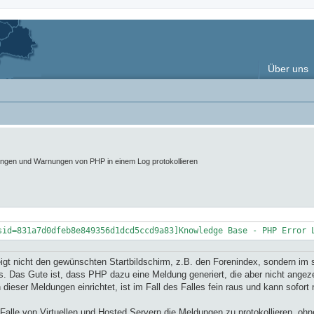
Über uns
ungen und Warnungen von PHP in einem Log protokollieren
sid=831a7d0dfeb8e849356d1dcd5ccd9a83]Knowledge Base - PHP Error 
nicht den gewünschten Startbildschirm, z.B. den Forenindex, sondern im sch
s. Das Gute ist, dass PHP dazu eine Meldung generiert, die aber nicht angeze
dieser Meldungen einrichtet, ist im Fall des Falles fein raus und kann sofor
alle von Virtuellen und Hosted Servern die Meldungen zu protokollieren, oh