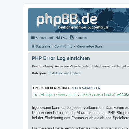
Schnellzugriff
FAQ
Pastebin
Startseite
Community
Knowledge Base
PHP Error Log einrichten
Beschreibung:
Auf einem Virtuellen oder Hosted Server Fehlermeld
Kategorie:
Installation und Update
LINK ZU DIESEM ARTIKEL:
ALLES AUSWÄHLEN
[url=https://www.phpbb.de/kb/viewarticle?a=110&
Irgendwann kann es bei jedem vorkommen: Das Forum zeigt 
Ursache ein Fehler bei der Abarbeitung eines PHP-Skripte
bei der Einrichtung des Forums auch gleich das Speichern 
Die meisten Hoster ermöglichen es ihren Kunden auch im F