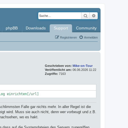
Suche
Erweiterte Such
phpBB
Downloads
Support
Community
Registrieren
Anmelden
Geschrieben von:
Mike-on-Tour
Veröffentlicht am:
06.06.2026 11:22
Zugriffe:
7163
Log einrichten[/url]
limmsten Falle gar nichts mehr. In aller Regel ist die
igt wird. Muss sie auch nicht, denn wer vorbeugt und z.B.
t nachsehen, wo es hakt.
ne dass auf die Systemdateien des Servers zugegriffen