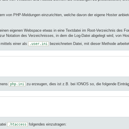
hern von PHP-Meldungen einzurichten, welche davon der eigene Hoster anbietet, 
einen eigenen Webspace etwas in eine Textdatei im Root-Verzeichnis des Foru
zur Notation des Verzeichnisses, in dem die Log-Datei abgelegt wird, von Host
 mittels einer als
bezeichneten Datei, mit dieser Methode arbeitet z
.user.ini
namens
zu erzeugen, dies ist z.B. bei IONOS so, die folgende Einträg
php.ini
Datei
folgendes einzutragen:
.htaccess