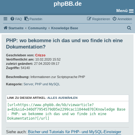
phpBB.de
Menü
FAQ
Pastebin
Registrieren
Anmelden
S
Startseite
Community
Knowledge Base
u
PHP: wo bekomme ich das und wo finde ich eine
c
Dokumentation?
h
Geschrieben von:
Crizzo
e
Veröffentlicht am:
10.02.2020 15:52
zuletzt geändert:
27.04.2020 09:17
Zugriffe:
54140
Beschreibung:
Informationen zur Scriptsprache PHP
Kategorie:
Server, PHP und MySQL
LINK ZU DIESEM ARTIKEL:
ALLES AUSWÄHLEN
[url=https://www.phpbb.de/kb/viewarticle?
a=82&sid=340df7954579d05e2299cac11044e870]Knowledge Base
- PHP: wo bekomme ich das und wo finde ich eine
Dokumentation?[/url]
Siehe auch:
Bücher und Tutorials für PHP- und MySQL-Einsteiger