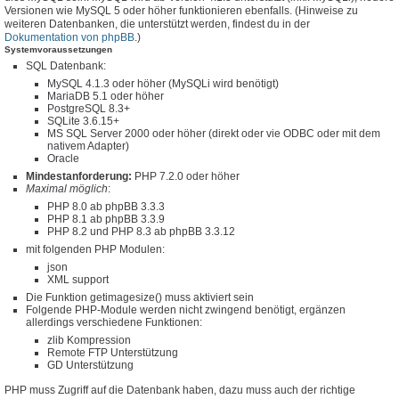
Versionen wie MySQL 5 oder höher funktionieren ebenfalls. (Hinweise zu
weiteren Datenbanken, die unterstützt werden, findest du in der
Dokumentation von phpBB
.)
Systemvoraussetzungen
SQL Datenbank:
MySQL 4.1.3 oder höher (MySQLi wird benötigt)
MariaDB 5.1 oder höher
PostgreSQL 8.3+
SQLite 3.6.15+
MS SQL Server 2000 oder höher (direkt oder vie ODBC oder mit dem
nativem Adapter)
Oracle
Mindestanforderung:
PHP 7.2.0 oder höher
Maximal möglich
:
PHP 8.0 ab phpBB 3.3.3
PHP 8.1 ab phpBB 3.3.9
PHP 8.2 und PHP 8.3 ab phpBB 3.3.12
mit folgenden PHP Modulen:
json
XML support
Die Funktion getimagesize() muss aktiviert sein
Folgende PHP-Module werden nicht zwingend benötigt, ergänzen
allerdings verschiedene Funktionen:
zlib Kompression
Remote FTP Unterstützung
GD Unterstützung
PHP muss Zugriff auf die Datenbank haben, dazu muss auch der richtige