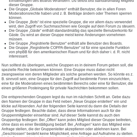
Einstellungen des Boards verändern. Du selbst bist standardmäßig Mitglied
dieser Gruppe.
Die Gruppe „Globale Moderatoren“ enthält Benutzer, die in allen Foren
Moderationsrechte haben und z. B. Beiträge ändern oder Themen sperren
können.
Die Gruppe „Bots“ ist eine spezielle Gruppe, die vor allem dazu verwendet
wird, den Zugriff von Suchmaschinen wie Google auf dein Forum zu steuern.
Die Gruppe „Gäste“ enthält standardmäßig das spezielle Benutzerkonto für
Gäste. Du wirst an dieser Gruppe meist keine Änderungen vornehmen
müssen.
Die Gruppe „Registrierte Benutzer“ enthält alle Benutzer des Boards.
Die Gruppe „Registrierte COPPA-Benutzer“ ist für eine spezielle Funktion
von phpBB für den amerikanischen Raum und für dich daher i. d. R. nicht
interessant.
Nun solltest du überlegen, welche Gruppen es in deinem Forum geben soll, die
spezielle Rechte bekommen können. Eine Gruppe muss dabei nicht
zwangsweise von deren Mitglieder als solche gesehen werden. So könnte es z.
B. sinnvoll sein, eine Gruppe für den Zugriff auf bestimmte Foren einzurichten,
eine für die Moderatoren eines bestimmten Bereichs oder eine für Benutzer, die
einen größeren Posteingang für private Nachrichten bekommen sollen.
Die entsprechenden Gruppen legst du nun im nächsten Schritt an. Gebe dazu
den Namen der Gruppe in das Feld neben „Neue Gruppe erstellen“ ein und
klicke auf Absenden. Auf der folgenden Seite kannst du dann die Details der
Gruppe festlegen. Beachte dabei, dass diese Informationen auch für die
Gruppenmitglieder einsehbar sind. Auf dieser Seite kannst du auch den
Gruppentyp festlegen: Bei „Offen“ kann jedes Mitglied dieser Gruppe beitreten,
ohne dass es einer Bestätigung bedarf. Bei „Anfragen“ kann das Mitglied eine
Anfrage stellen, die der Gruppenleiter akzeptieren oder ablehnen kann. Bei
„Geschlossen“ besteht keine Möglichkeit, eine Anfrage auf Aufnahme zu stellen.