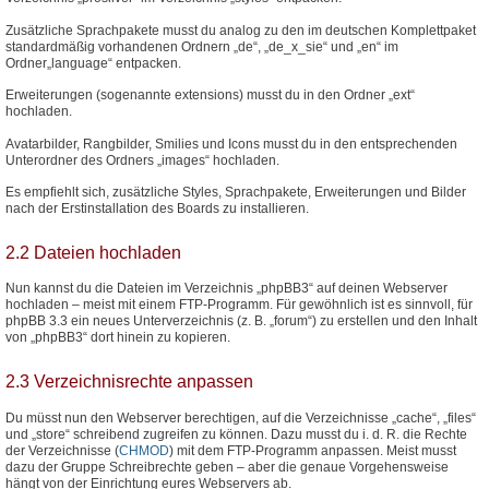
Zusätzliche Sprachpakete musst du analog zu den im deutschen Komplettpaket
standardmäßig vorhandenen Ordnern „de“, „de_x_sie“ und „en“ im
Ordner„language“ entpacken.
Erweiterungen (sogenannte extensions) musst du in den Ordner „ext“
hochladen.
Avatarbilder, Rangbilder, Smilies und Icons musst du in den entsprechenden
Unterordner des Ordners „images“ hochladen.
Es empfiehlt sich, zusätzliche Styles, Sprachpakete, Erweiterungen und Bilder
nach der Erstinstallation des Boards zu installieren.
2.2 Dateien hochladen
Nun kannst du die Dateien im Verzeichnis „phpBB3“ auf deinen Webserver
hochladen – meist mit einem FTP-Programm. Für gewöhnlich ist es sinnvoll, für
phpBB 3.3 ein neues Unterverzeichnis (z. B. „forum“) zu erstellen und den Inhalt
von „phpBB3“ dort hinein zu kopieren.
2.3 Verzeichnisrechte anpassen
Du müsst nun den Webserver berechtigen, auf die Verzeichnisse „cache“, „files“
und „store“ schreibend zugreifen zu können. Dazu musst du i. d. R. die Rechte
der Verzeichnisse (
CHMOD
) mit dem FTP-Programm anpassen. Meist musst
dazu der Gruppe Schreibrechte geben – aber die genaue Vorgehensweise
hängt von der Einrichtung eures Webservers ab.