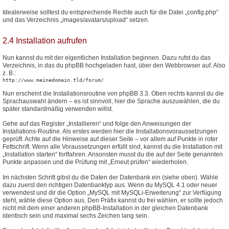
Idealerweise solltest du entsprechende Rechte auch für die Datei „config.php“
und das Verzeichnis „images/avatars/upload“ setzen.
2.4 Installation aufrufen
Nun kannst du mit der eigentlichen Installation beginnen. Dazu rufst du das
Verzeichnis, in das du phpBB hochgeladen hast, über den Webbrowser auf. Also
z. B.:
http://www.meinedomain.tld/forum/
Nun erscheint die Installationsroutine von phpBB 3.3. Oben rechts kannst du die
Sprachauswahl ändern – es ist sinnvoll, hier die Sprache auszuwählen, die du
später standardmäßig verwenden willst.
Gehe auf das Register „Installieren“ und folge den Anweisungen der
Installations-Routine. Als erstes werden hier die Installationsvoraussetzungen
geprüft. Achte auf die Hinweise auf dieser Seite – vor allem auf Punkte in roter
Fettschrift. Wenn alle Voraussetzungen erfüllt sind, kannst du die Installation mit
„Installation starten“ fortfahren. Ansonsten musst du die auf der Seite genannten
Punkte anpassen und die Prüfung mit „Erneut prüfen“ wiederholen.
Im nächsten Schritt gibst du die Daten der Datenbank ein (siehe oben). Wähle
dazu zuerst den richtigen Datenbanktyp aus. Wenn du MySQL 4.1 oder neuer
verwendest und dir die Option „MySQL mit MySQLi-Erweiterung“ zur Verfügung
steht, wähle diese Option aus. Den Präfix kannst du frei wählen, er sollte jedoch
nicht mit dem einer anderen phpBB-Installation in der gleichen Datenbank
identisch sein und maximal sechs Zeichen lang sein.