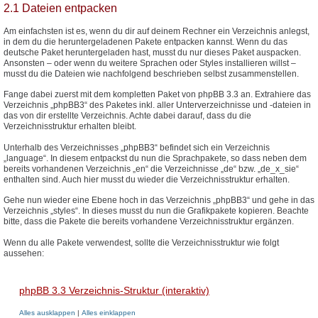
2.1 Dateien entpacken
Am einfachsten ist es, wenn du dir auf deinem Rechner ein Verzeichnis anlegst,
in dem du die heruntergeladenen Pakete entpacken kannst. Wenn du das
deutsche Paket heruntergeladen hast, musst du nur dieses Paket auspacken.
Ansonsten – oder wenn du weitere Sprachen oder Styles installieren willst –
musst du die Dateien wie nachfolgend beschrieben selbst zusammenstellen.
Fange dabei zuerst mit dem kompletten Paket von phpBB 3.3 an. Extrahiere das
Verzeichnis „phpBB3“ des Paketes inkl. aller Unterverzeichnisse und -dateien in
das von dir erstellte Verzeichnis. Achte dabei darauf, dass du die
Verzeichnisstruktur erhalten bleibt.
Unterhalb des Verzeichnisses „phpBB3“ befindet sich ein Verzeichnis
„language“. In diesem entpackst du nun die Sprachpakete, so dass neben dem
bereits vorhandenen Verzeichnis „en“ die Verzeichnisse „de“ bzw. „de_x_sie“
enthalten sind. Auch hier musst du wieder die Verzeichnisstruktur erhalten.
Gehe nun wieder eine Ebene hoch in das Verzeichnis „phpBB3“ und gehe in das
Verzeichnis „styles“. In dieses musst du nun die Grafikpakete kopieren. Beachte
bitte, dass die Pakete die bereits vorhandene Verzeichnisstruktur ergänzen.
Wenn du alle Pakete verwendest, sollte die Verzeichnisstruktur wie folgt
aussehen:
phpBB 3.3 Verzeichnis-Struktur (interaktiv)
Alles ausklappen
|
Alles einklappen