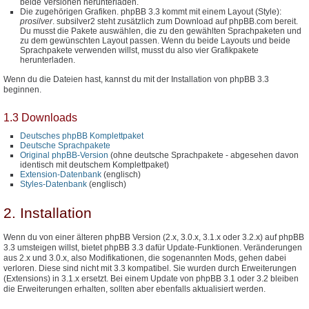
beide Versionen herunterladen.
Die zugehörigen Grafiken. phpBB 3.3 kommt mit einem Layout (Style):
prosilver
. subsilver2 steht zusätzlich zum Download auf phpBB.com bereit.
Du musst die Pakete auswählen, die zu den gewählten Sprachpaketen und
zu dem gewünschten Layout passen. Wenn du beide Layouts und beide
Sprachpakete verwenden willst, musst du also vier Grafikpakete
herunterladen.
Wenn du die Dateien hast, kannst du mit der Installation von phpBB 3.3
beginnen.
1.3 Downloads
Deutsches phpBB Komplettpaket
Deutsche Sprachpakete
Original phpBB-Version
(ohne deutsche Sprachpakete - abgesehen davon
identisch mit deutschem Komplettpaket)
Extension-Datenbank
(englisch)
Styles-Datenbank
(englisch)
2. Installation
Wenn du von einer älteren phpBB Version (2.x, 3.0.x, 3.1.x oder 3.2.x) auf phpBB
3.3 umsteigen willst, bietet phpBB 3.3 dafür Update-Funktionen. Veränderungen
aus 2.x und 3.0.x, also Modifikationen, die sogenannten Mods, gehen dabei
verloren. Diese sind nicht mit 3.3 kompatibel. Sie wurden durch Erweiterungen
(Extensions) in 3.1.x ersetzt. Bei einem Update von phpBB 3.1 oder 3.2 bleiben
die Erweiterungen erhalten, sollten aber ebenfalls aktualisiert werden.