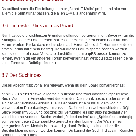
Du solltest noch die Einstellungen unter „Board-E-Mails“ prüfen und hier vor
allem die Signatur anpassen, die allen E-Mails angehängt wird.
3.6 Ein erster Blick auf das Board
Nun hast du die wichtigsten Grundeinstellungen vorgenommen. Bevor wir an die
Konfiguration der Foren gehen, solltest du erst mal einen ersten Blick auf das
Forum werfen. Klicke dazu rechts oben auf „Foren-Übersicht“. Hier findest du ein
erstes Forum mit einem Beitrag. Da wir dieses Forum später löschen werden,
kannst du hier ein paar Versuche durchführen, um phpBB besser kennen zu
lernen. (Wenn du ein anderes Forum konvertiert hast, wirst du stattdessen deine
alten Foren und Beiträge finden.)
3.7 Der Suchindex
Dieser Abschnitt ist vor allem relevant, wenn du dein Board konvertiert hast.
phpBB 3.3 bietet dir zwei allgemein nutzbare und zwei datenbankspezifische
Such-Module an. Entweder wird direkt in der Datenbank gesucht oder es wird
ein nativer Suchindex erstellt. Die Datenbanksuche muss zu dem von dir
verwendeten Datenbanksystem passen. Dafür stehen zwei verschiedene SQL-
Such-Typen (mySQL und postgre) zur Verfügung, es gibt also insgesamt vier
verschiedene Arten der Suche, wobei „Fulltext native“ und „Sphinx“ unabhängig
vom verwendeten Datenbanktyp genutzt werden können. Die Wahl eines
geeigneten Such-Moduls ist notwendig, damit Beiträge schnell über die
Suchfunktion gefunden werden können. Du kannst die Such-Indizes im Register
„Wartung“ konfigurieren.