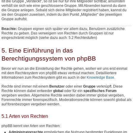
Ist die Gruppe „Versteckt“, so ist sie nur für ihre Mitglieder sichtbar, ansonsten
verhält sie sich wie eine geschlossene Gruppe. Mit Absenden kannst du dann
die Gruppe anlegen. Sobald sich deine Mitglieder registriert haben, kannst du
sie den Gruppen zuweisen, indem du den Punkt „Mitglieder“ der jeweiligen
Gruppe aufrufst.
Beachte:
Gruppen eignen sich später vor allem dazu, Benutzern
zusätzliche
Rechte zu geben. Das verweigern von Rechten durch Gruppen ist nur
eingeschränkt möglich (siehe dazu auch: 5.2 Rechtestufen)
5. Eine Einführung in das
Berechtigungssystem von phpBB
Bevor wir nun an die Einstellung der Rechte gehen, wollen wir uns erst einmal
mit dem Rechtesystem von phpBB etwas vertraut machen. Detailliertere
Informationen zum Rechtesystem gibt es auch in der
Knowledge Base
.
Rechte sind immer mit einem
Benutzer
oder einer
Gruppe
verknüpft. Diese
Rechte können dabei entweder
global
oder für ein
spezifisches Forum
vergeben werden. Allgemeine Rechte werden dabei immer global vergeben,
Forenrechte immer forenspezifisch. Moderationsrechte können sowohl global als
auf forenbezogen vergeben werden.
5.1 Arten von Rechten
phpBB kennt vier Arten von Rechten:
Administratorrechte
ermöglichen die Nutzung bestimmter Funktionen im