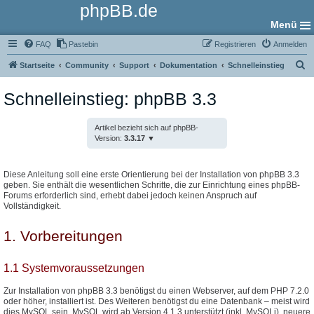
phpBB.de
Menü
FAQ
Pastebin
Registrieren
Anmelden
S
Startseite
Community
Support
Dokumentation
Schnelleinstieg
u
Schnelleinstieg: phpBB 3.3
c
h
Artikel bezieht sich auf phpBB-
e
Version:
3.3.17
Diese Anleitung soll eine erste Orientierung bei der Installation von phpBB 3.3
geben. Sie enthält die wesentlichen Schritte, die zur Einrichtung eines phpBB-
Forums erforderlich sind, erhebt dabei jedoch keinen Anspruch auf
Vollständigkeit.
1. Vorbereitungen
1.1 Systemvoraussetzungen
Zur Installation von phpBB 3.3 benötigst du einen Webserver, auf dem PHP 7.2.0
oder höher, installiert ist. Des Weiteren benötigst du eine Datenbank – meist wird
dies MySQL sein. MySQL wird ab Version 4.1.3 unterstützt (inkl. MySQLi), neuere