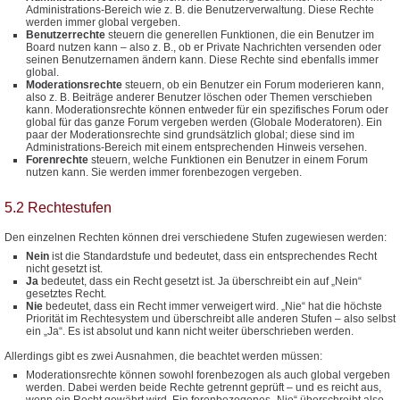
Administrations-Bereich wie z. B. die Benutzerverwaltung. Diese Rechte
werden immer global vergeben.
Benutzerrechte
steuern die generellen Funktionen, die ein Benutzer im
Board nutzen kann – also z. B., ob er Private Nachrichten versenden oder
seinen Benutzernamen ändern kann. Diese Rechte sind ebenfalls immer
global.
Moderationsrechte
steuern, ob ein Benutzer ein Forum moderieren kann,
also z. B. Beiträge anderer Benutzer löschen oder Themen verschieben
kann. Moderationsrechte können entweder für ein spezifisches Forum oder
global für das ganze Forum vergeben werden (Globale Moderatoren). Ein
paar der Moderationsrechte sind grundsätzlich global; diese sind im
Administrations-Bereich mit einem entsprechenden Hinweis versehen.
Forenrechte
steuern, welche Funktionen ein Benutzer in einem Forum
nutzen kann. Sie werden immer forenbezogen vergeben.
5.2 Rechtestufen
Den einzelnen Rechten können drei verschiedene Stufen zugewiesen werden:
Nein
ist die Standardstufe und bedeutet, dass ein entsprechendes Recht
nicht gesetzt ist.
Ja
bedeutet, dass ein Recht gesetzt ist. Ja überschreibt ein auf „Nein“
gesetztes Recht.
Nie
bedeutet, dass ein Recht immer verweigert wird. „Nie“ hat die höchste
Priorität im Rechtesystem und überschreibt alle anderen Stufen – also selbst
ein „Ja“. Es ist absolut und kann nicht weiter überschrieben werden.
Allerdings gibt es zwei Ausnahmen, die beachtet werden müssen:
Moderationsrechte können sowohl forenbezogen als auch global vergeben
werden. Dabei werden beide Rechte getrennt geprüft – und es reicht aus,
wenn ein Recht gewährt wird. Ein forenbezogenes „Nie“ überschreibt also