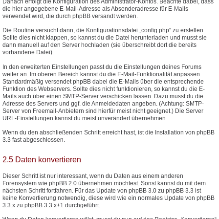
Danach erfolgt die Konfiguration des Administrator-Kontos. Beachte dabei, dass
die hier angegebene E-Mail-Adresse als Absenderadresse für E-Mails
verwendet wird, die durch phpBB versandt werden.
Die Routine versucht dann, die Konfigurationsdatei „config.php“ zu erstellen.
Sollte dies nicht klappen, so kannst du die Datei herunterladen und musst sie
dann manuell auf den Server hochladen (sie überschreibt dort die bereits
vorhandene Datei).
In den erweiterten Einstellungen passt du die Einstellungen deines Forums
weiter an. Im oberen Bereich kannst du die E-Mail-Funktionalität anpassen.
Standardmäßig versendet phpBB dabei die E-Mails über die entsprechende
Funktion des Webservers. Sollte dies nicht funktionieren, so kannst du die E-
Mails auch über einen SMTP-Server verschicken lassen. Dazu musst du die
Adresse des Servers und ggf. die Anmeldedaten angeben. (Achtung: SMTP-
Server von Freemail-Anbietern sind hierfür meist nicht geeignet.) Die Server
URL-Einstellungen kannst du meist unverändert übernehmen.
Wenn du den abschließenden Schritt erreicht hast, ist die Installation von phpBB
3.3 fast abgeschlossen.
2.5 Daten konvertieren
Dieser Schritt ist nur interessant, wenn du Daten aus einem anderen
Forensystem wie phpBB 2.0 übernehmen möchtest. Sonst kannst du mit dem
nächsten Schritt fortfahren. Für das Update von phpBB 3.0 zu phpBB 3.3 ist
keine Konvertierung notwendig, diese wird wie ein normales Update von phpBB
3.3.x zu phpBB 3.3.x+1 durchgeführt.