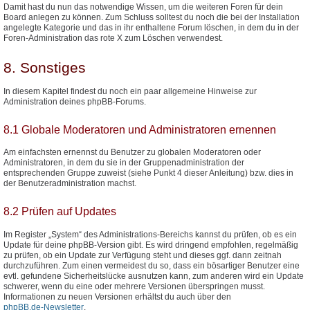
Damit hast du nun das notwendige Wissen, um die weiteren Foren für dein
Board anlegen zu können. Zum Schluss solltest du noch die bei der Installation
angelegte Kategorie und das in ihr enthaltene Forum löschen, in dem du in der
Foren-Administration das rote X zum Löschen verwendest.
8. Sonstiges
In diesem Kapitel findest du noch ein paar allgemeine Hinweise zur
Administration deines phpBB-Forums.
8.1 Globale Moderatoren und Administratoren ernennen
Am einfachsten ernennst du Benutzer zu globalen Moderatoren oder
Administratoren, in dem du sie in der Gruppenadministration der
entsprechenden Gruppe zuweist (siehe Punkt 4 dieser Anleitung) bzw. dies in
der Benutzeradministration machst.
8.2 Prüfen auf Updates
Im Register „System“ des Administrations-Bereichs kannst du prüfen, ob es ein
Update für deine phpBB-Version gibt. Es wird dringend empfohlen, regelmäßig
zu prüfen, ob ein Update zur Verfügung steht und dieses ggf. dann zeitnah
durchzuführen. Zum einen vermeidest du so, dass ein bösartiger Benutzer eine
evtl. gefundene Sicherheitslücke ausnutzen kann, zum anderen wird ein Update
schwerer, wenn du eine oder mehrere Versionen überspringen musst.
Informationen zu neuen Versionen erhältst du auch über den
phpBB.de-Newsletter
.