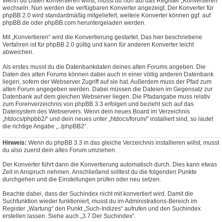
Wenn du Daten konvertieren willst, musst du nun auf das Register „Konvertieren“
wechseln. Nun werden die verfügbaren Konverter angezeigt. Der Konverter für
phpBB 2.0 wird standardmäßig mitgeliefert, weitere Konverter können ggf. auf
phpBB.de oder phpBB.com heruntergeladen werden.
Mit „Konvertieren“ wird die Konvertierung gestartet. Das hier beschriebene
Verfahren ist für phpBB 2.0 gültig und kann für anderen Konverter leicht
abweichen.
Als erstes musst du die Datenbankdaten deines alten Forums angeben. Die
Daten des alten Forums können dabei auch in einer völlig anderen Datenbank
liegen, sofern der Webserver Zugriff auf sie hat. Außerdem muss der Pfad zum
alten Forum angegeben werden. Dabei müssen die Dateien im Gegensatz zur
Datenbank auf dem gleichen Webserver liegen. Die Pfadangabe muss relativ
zum Forenverzeichnis von phpBB 3.3 erfolgen und bezieht sich auf das
Dateisystem des Webservers. Wenn dein neues Board im Verzeichnis
„htdocs/phpbb2/“ und dein neues unter „htdocs/forum/“ installiert sind, so lautet
die richtige Angabe „../phpBB2“.
Hinweis:
Wenn du phpBB 3.3 in das gleiche Verzeichnis installieren willst, musst
du also zuerst dein altes Forum umziehen.
Der Konverter führt dann die Konvertierung automatisch durch. Dies kann etwas
Zeit in Anspruch nehmen. Anschließend solltest du die folgenden Punkte
durchgehen und die Einstellungen prüfen oder neu setzen.
Beachte dabei, dass der Suchindex nicht mit konvertiert wird. Damit die
Suchfunktion wieder funktioniert, musst du im Administrations-Bereich im
Register „Wartung“ den Punkt „Such-Indizes“ aufrufen und den Suchindex
erstellen lassen. Siehe auch „3.7 Der Suchindex“.