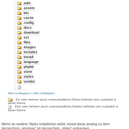
adm
assets
bin
cache
config
docs
download
ext
files
images
includes
install
language
phpbb
store
styles
vendor
Alles ausklappen
|
Alles einklappen
Ein oder mehrere (auch unterschiedliche) Ordner befinden sich zusätzlich in
dieser Ebene
Eine oder mehrere (auch unterschiedliche) Dateien befinden sich zusätzlich in
dieser Ebene
Wenn du weitere Styles installieren willst, musst diese analog zu dem
Verzeichnis „prosilver“ im Verzeichnis „styles“ entpacken.