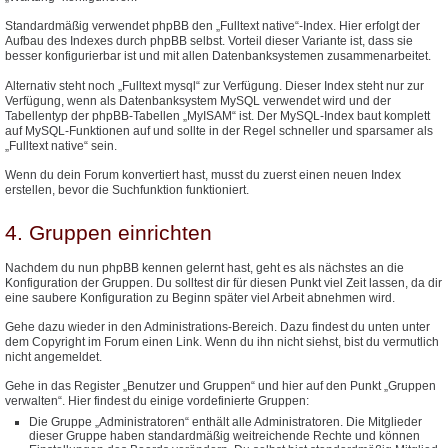
Standardmäßig verwendet phpBB den „Fulltext native“-Index. Hier erfolgt der
Aufbau des Indexes durch phpBB selbst. Vorteil dieser Variante ist, dass sie
besser konfigurierbar ist und mit allen Datenbanksystemen zusammenarbeitet.
Alternativ steht noch „Fulltext mysql“ zur Verfügung. Dieser Index steht nur zur
Verfügung, wenn als Datenbanksystem MySQL verwendet wird und der
Tabellentyp der phpBB-Tabellen „MyISAM“ ist. Der MySQL-Index baut komplett
auf MySQL-Funktionen auf und sollte in der Regel schneller und sparsamer als
„Fulltext native“ sein.
Wenn du dein Forum konvertiert hast, musst du zuerst einen neuen Index
erstellen, bevor die Suchfunktion funktioniert.
4. Gruppen einrichten
Nachdem du nun phpBB kennen gelernt hast, geht es als nächstes an die
Konfiguration der Gruppen. Du solltest dir für diesen Punkt viel Zeit lassen, da dir
eine saubere Konfiguration zu Beginn später viel Arbeit abnehmen wird.
Gehe dazu wieder in den Administrations-Bereich. Dazu findest du unten unter
dem Copyright im Forum einen Link. Wenn du ihn nicht siehst, bist du vermutlich
nicht angemeldet.
Gehe in das Register „Benutzer und Gruppen“ und hier auf den Punkt „Gruppen
verwalten“. Hier findest du einige vordefinierte Gruppen:
Die Gruppe „Administratoren“ enthält alle Administratoren. Die Mitglieder
dieser Gruppe haben standardmäßig weitreichende Rechte und können