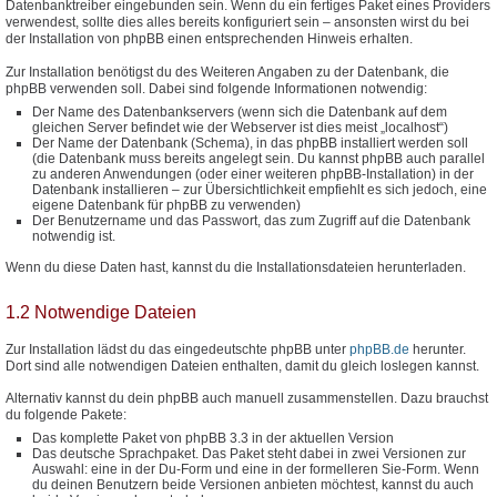
Datenbanktreiber eingebunden sein. Wenn du ein fertiges Paket eines Providers
verwendest, sollte dies alles bereits konfiguriert sein – ansonsten wirst du bei
der Installation von phpBB einen entsprechenden Hinweis erhalten.
Zur Installation benötigst du des Weiteren Angaben zu der Datenbank, die
phpBB verwenden soll. Dabei sind folgende Informationen notwendig:
Der Name des Datenbankservers (wenn sich die Datenbank auf dem
gleichen Server befindet wie der Webserver ist dies meist „localhost“)
Der Name der Datenbank (Schema), in das phpBB installiert werden soll
(die Datenbank muss bereits angelegt sein. Du kannst phpBB auch parallel
zu anderen Anwendungen (oder einer weiteren phpBB-Installation) in der
Datenbank installieren – zur Übersichtlichkeit empfiehlt es sich jedoch, eine
eigene Datenbank für phpBB zu verwenden)
Der Benutzername und das Passwort, das zum Zugriff auf die Datenbank
notwendig ist.
Wenn du diese Daten hast, kannst du die Installationsdateien herunterladen.
1.2 Notwendige Dateien
Zur Installation lädst du das eingedeutschte phpBB unter
phpBB.de
herunter.
Dort sind alle notwendigen Dateien enthalten, damit du gleich loslegen kannst.
Alternativ kannst du dein phpBB auch manuell zusammenstellen. Dazu brauchst
du folgende Pakete:
Das komplette Paket von phpBB 3.3 in der aktuellen Version
Das deutsche Sprachpaket. Das Paket steht dabei in zwei Versionen zur
Auswahl: eine in der Du-Form und eine in der formelleren Sie-Form. Wenn
du deinen Benutzern beide Versionen anbieten möchtest, kannst du auch