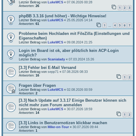
Letzter Beitrag von
LukeWCS
«
07.06.2026 00:28
Antworten:
26
1
2
3
phpBB 3.3.16 (und höher) - Wichtige Hinweise!
Letzter Beitrag von
LukeWCS
«
25.05.2026 14:14
Antworten:
61
1
4
5
6
7
…
Probleme beim Hochladen mit FileZilla (Einstellungen und
Eigenschaften)
Letzter Beitrag von
LukeWCS
«
09.08.2024 21:25
Login im Board ist ok, aber plötzlich kein ACP-Login
möglich?
Letzter Beitrag von
Scanialady
«
07.03.2024 15:26
[3.3] Fehler bei E-Mail Versand
Letzter Beitrag von
sepp71
«
07.08.2026 08:33
Antworten:
16
1
2
Fragen über Fragen
Letzter Beitrag von
LukeWCS
«
02.08.2026 00:59
Antworten:
2
[3.3] Nach Update auf 3.3.17 Einige Benutzer können sich
nicht mehr zum Forum anmelden
Letzter Beitrag von
LukeWCS
«
30.07.2026 18:59
Antworten:
14
1
2
[3.3] Links in Benutzernotizen klickbar machen
Letzter Beitrag von
Mike-on-Tour
«
30.07.2026 09:44
Antworten:
1