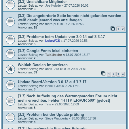
[3.3] Unsichtbare Mitglieder
Letzter Beitrag von
Joe Kolade
«
27.07.2026 10:02
Antworten:
3
[3.3] Die angeforderte Seite konnte nicht gefunden werden -
weiß damit jemand was anzufangen
Letzter Beitrag von
thera-pi
«
18.07.2026 10:56
Antworten:
15
1
2
[3.3] Probleme beim Update von 3.0.14 auf 3.3.17
Letzter Beitrag von
LukeWCS
«
17.07.2026 19:53
Antworten:
6
[3.3] Google Fonts lokal einbetten
Letzter Beitrag von
Talk19zehn
«
13.07.2026 15:27
Antworten:
7
Woltlab Dateien Importieren
Letzter Beitrag von
chris1278
«
08.07.2026 21:51
Antworten:
39
1
2
3
4
Update Board-Version 3.0.12 auf 3.3.17
Letzter Beitrag von
Hoke
«
30.06.2026 17:10
Antworten:
3
[3.3] Nach Aufhebung des Wartungsmodus Forum nicht
mehr erreichbar, Fehler "HTTP ERROR 500" [gelöst]
Letzter Beitrag von
Tina
«
29.06.2026 12:09
Antworten:
8
[3.1] Problem bei der Update prüfung
Letzter Beitrag von
Steve Wuppertal
«
28.06.2026 17:36
Antworten:
8
[3.3] Ungewünschte Besucher-Rekorde