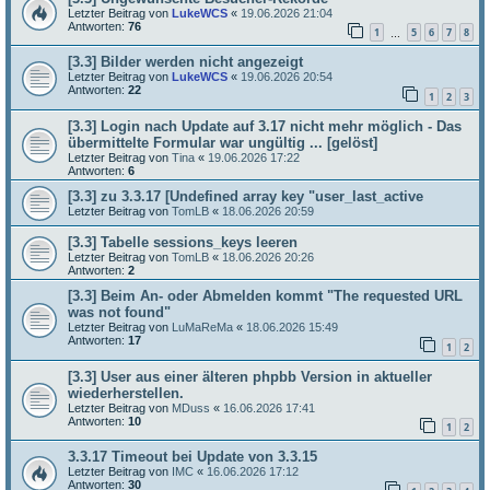
Letzter Beitrag von
LukeWCS
«
19.06.2026 21:04
Antworten:
76
1
5
6
7
8
…
[3.3] Bilder werden nicht angezeigt
Letzter Beitrag von
LukeWCS
«
19.06.2026 20:54
Antworten:
22
1
2
3
[3.3] Login nach Update auf 3.17 nicht mehr möglich - Das
übermittelte Formular war ungültig ... [gelöst]
Letzter Beitrag von
Tina
«
19.06.2026 17:22
Antworten:
6
[3.3] zu 3.3.17 [Undefined array key "user_last_active
Letzter Beitrag von
TomLB
«
18.06.2026 20:59
[3.3] Tabelle sessions_keys leeren
Letzter Beitrag von
TomLB
«
18.06.2026 20:26
Antworten:
2
[3.3] Beim An- oder Abmelden kommt "The requested URL
was not found"
Letzter Beitrag von
LuMaReMa
«
18.06.2026 15:49
Antworten:
17
1
2
[3.3] User aus einer älteren phpbb Version in aktueller
wiederherstellen.
Letzter Beitrag von
MDuss
«
16.06.2026 17:41
Antworten:
10
1
2
3.3.17 Timeout bei Update von 3.3.15
Letzter Beitrag von
IMC
«
16.06.2026 17:12
Antworten:
30