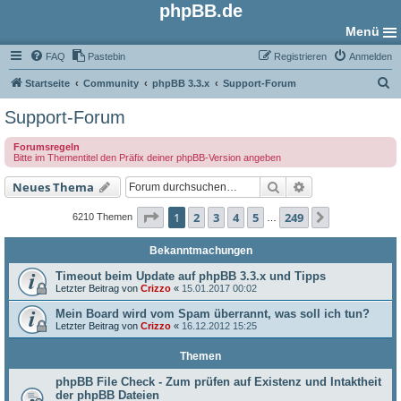
phpBB.de
Menü
FAQ
Pastebin
Registrieren
Anmelden
S
Startseite
Community
phpBB 3.3.x
Support-Forum
u
Support-Forum
c
Forumsregeln
h
Bitte im Thementitel den Präfix deiner phpBB-Version angeben
e
Suche
Erweiterte Such
Neues Thema
Seite
1
von
249
1
2
3
4
5
249
Nächste
6210 Themen
…
Bekanntmachungen
Timeout beim Update auf phpBB 3.3.x und Tipps
Letzter Beitrag von
Crizzo
«
15.01.2017 00:02
Mein Board wird vom Spam überrannt, was soll ich tun?
Letzter Beitrag von
Crizzo
«
16.12.2012 15:25
Themen
phpBB File Check - Zum prüfen auf Existenz und Intaktheit
der phpBB Dateien