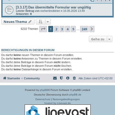
1
2
3
4
[3.3.17] Das übermittelte Formular war ungültig
Letzter Beitrag von
norbertinsibirien
«
16.06.2026 13:49
Antworten:
4
Neues Thema
Seite
1
von
249
1
2
3
4
5
249
Nächste
6210 Themen
…
Gehe zu
BERECHTIGUNGEN IN DIESEM FORUM
Du darfst
keine
neuen Themen in diesem Forum erstellen.
Du darfst
keine
Antworten zu Themen in diesem Forum erstellen.
Du darfst deine Beiträge in diesem Forum
nicht
ändern.
Du darfst deine Beiträge in diesem Forum
nicht
löschen.
Du darfst
keine
Dateianhänge in diesem Forum erstellen.
Startseite
Community
Alle Zeiten sind
UTC+02:00
Powered by
phpBB
® Forum Software © phpBB Limited
Deutsche Übersetzung durch
phpBB.de
Datenschutz
|
Nutzungsbedingungen
hosted by Linevast.de