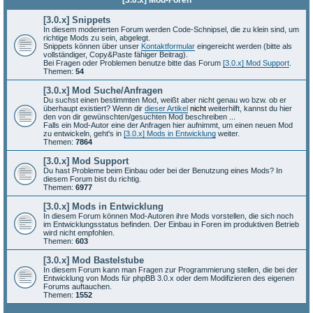
[3.0.x] Mod-Foren
[3.0.x] Snippets
In diesem moderierten Forum werden Code-Schnipsel, die zu klein sind, um
richtige Mods zu sein, abgelegt.
Snippets können über unser
Kontaktformular
eingereicht werden (bitte als
vollständiger, Copy&Paste fähiger Beitrag).
Bei Fragen oder Problemen benutze bitte das Forum
[3.0.x] Mod Support
.
Themen:
54
[3.0.x] Mod Suche/Anfragen
Du suchst einen bestimmten Mod, weißt aber nicht genau wo bzw. ob er
überhaupt existiert? Wenn dir
dieser Artikel
nicht
weiterhilft, kannst du hier
den von dir gewünschten/gesuchten Mod beschreiben ...
Falls ein Mod-Autor eine der Anfragen hier aufnimmt, um einen neuen Mod
zu entwickeln, geht's in
[3.0.x] Mods in Entwicklung
weiter.
Themen:
7864
[3.0.x] Mod Support
Du hast Probleme beim Einbau oder bei der Benutzung eines Mods? In
diesem Forum bist du richtig.
Themen:
6977
[3.0.x] Mods in Entwicklung
In diesem Forum können Mod-Autoren ihre Mods vorstellen, die sich noch
im Entwicklungsstatus befinden. Der Einbau in Foren im produktiven Betrieb
wird nicht empfohlen.
Themen:
603
[3.0.x] Mod Bastelstube
In diesem Forum kann man Fragen zur Programmierung stellen, die bei der
Entwicklung von Mods für phpBB 3.0.x oder dem Modifizieren des eigenen
Forums auftauchen.
Themen:
1552