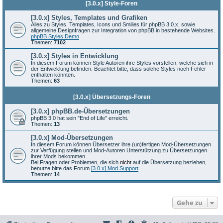
[3.0.x] Style-Foren
[3.0.x] Styles, Templates und Grafiken
Alles zu Styles, Templates, Icons und Smilies für phpBB 3.0.x, sowie
allgemeine Designfragen zur Integration von phpBB in bestehende Websites.
phpBB Styles Demo
Themen:
7102
[3.0.x] Styles in Entwicklung
In diesem Forum können Style Autoren ihre Styles vorstellen, welche sich in
der Entwicklung befinden. Beachtet bitte, dass solche Styles noch Fehler
enthalten könnten.
Themen:
63
[3.0.x] Übersetzungs-Foren
[3.0.x] phpBB.de-Übersetzungen
phpBB 3.0 hat sein "End of Life" erreicht.
Themen:
13
[3.0.x] Mod-Übersetzungen
In diesem Forum können Übersetzer ihre (un)fertigen Mod-Übersetzungen
zur Verfügung stellen und Mod-Autoren Unterstützung zu Übersetzungen
ihrer Mods bekommen.
Bei Fragen oder Problemen, die sich
nicht
auf die Übersetzung beziehen,
benutze bitte das Forum
[3.0.x] Mod Support
Themen:
14
Gehe zu