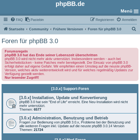
phpBB.de
Menü
FAQ
Pastebin
Registrieren
Anmelden
S
Startseite
Community
Frühere Versionen
Foren für phpBB 3.0
u
Foren für phpBB 3.0
c
Forumsregeln
h
phpBB 3.0 hat das Ende seiner Lebenszeit überschritten
phpBB 3.0 wird nicht mehr aktiv unterstützt. Insbesondere werden - auch bei
e
Sicherheitslücken - keine Patches mehr bereitgestellt. Der Einsatz von phpBB 3.0
erfolgt daher auf eigene Gefahr. Wir empfehlen einen Umstieg auf die neuste phpBB-
Version, welches aktiv weiterentwickelt wird und für welches regelmäßig Updates zur
Verfügung gestellt werden.
Nur lesender Zugriff!
[3.0.x] Support-Foren
[3.0.x] Installation, Update und Konvertierung
phpBB 3.0 hat sein "End of Life" erreicht. Eine Neu-Installation wird nicht
mehr unterstützt.
Themen:
6577
[3.0.x] Administration, Benutzung und Betrieb
Fragen zur Bedienung von phpBB 3.0.x, Probleme bei der Benutzung und
alle weiteren Fragen inkl. Update auf die neuste phpBB 3.0.14 Version
Themen:
21724