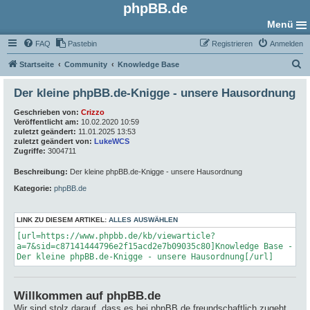
phpBB.de
Menü
FAQ
Pastebin
Registrieren
Anmelden
S
Startseite
Community
Knowledge Base
u
Der kleine phpBB.de-Knigge - unsere Hausordnung
c
Geschrieben von:
Crizzo
h
Veröffentlicht am:
10.02.2020 10:59
e
zuletzt geändert:
11.01.2025 13:53
zuletzt geändert von:
LukeWCS
Zugriffe:
3004711
Beschreibung:
Der kleine phpBB.de-Knigge - unsere Hausordnung
Kategorie:
phpBB.de
LINK ZU DIESEM ARTIKEL:
ALLES AUSWÄHLEN
[url=https://www.phpbb.de/kb/viewarticle?
a=7&sid=c87141444796e2f15acd2e7b09035c80]Knowledge Base -
Der kleine phpBB.de-Knigge - unsere Hausordnung[/url]
Willkommen auf phpBB.de
Wir sind stolz darauf, dass es bei phpBB.de freundschaftlich zugeht.